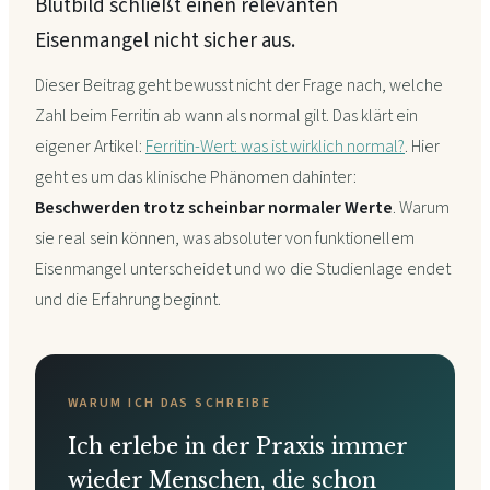
Blutbild schließt einen relevanten
Eisenmangel nicht sicher aus.
Dieser Beitrag geht bewusst nicht der Frage nach, welche
Zahl beim Ferritin ab wann als normal gilt. Das klärt ein
eigener Artikel:
Ferritin-Wert: was ist wirklich normal?
. Hier
geht es um das klinische Phänomen dahinter:
Beschwerden trotz scheinbar normaler Werte
. Warum
sie real sein können, was absoluter von funktionellem
Eisenmangel unterscheidet und wo die Studienlage endet
und die Erfahrung beginnt.
WARUM ICH DAS SCHREIBE
Ich erlebe in der Praxis immer
wieder Menschen, die schon