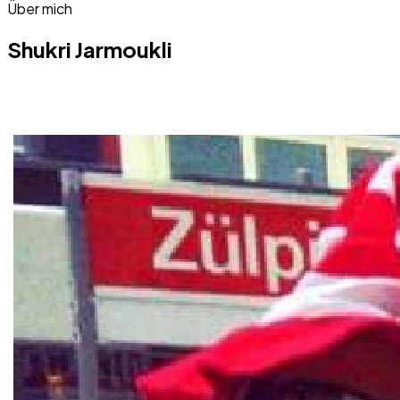
Über mich
Shukri Jarmoukli