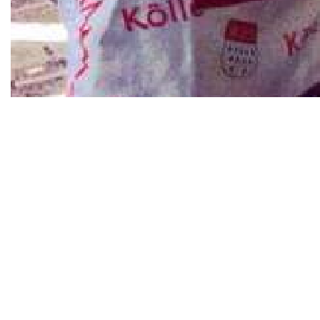
Was mich antreibt, ist nicht nur Wissen — sondern meine
eigene Erfahrung.