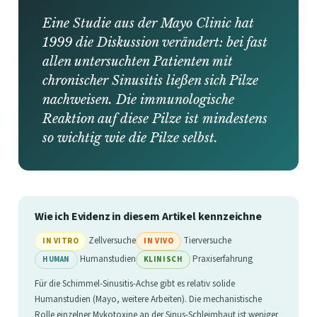
Eine Studie aus der Mayo Clinic hat
1999 die Diskussion verändert: bei fast
allen untersuchten Patienten mit
chronischer Sinusitis ließen sich Pilze
nachweisen. Die immunologische
Reaktion auf diese Pilze ist mindestens
so wichtig wie die Pilze selbst.
Wie ich Evidenz in diesem Artikel kennzeichne
Zellversuche
Tierversuche
IN VITRO
IN VIVO
Humanstudien
Praxiserfahrung
HUMAN
KLINISCH
Für die Schimmel-Sinusitis-Achse gibt es relativ solide
Humanstudien (Mayo, weitere Arbeiten). Die mechanistische
Rolle einzelner Mykotoxine an der Sinus-Schleimhaut ist weniger