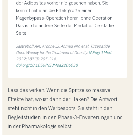
der Adipositas vorher nie gesehen haben. Sie
kommt nahe an die Effektgröße einer
Magenbypass-Operation heran, ohne Operation.
Das ist die andere Seite der Medaille. Die starke
Seite.
Jastreboff AM, Aronne LJ, Ahmad NN, et al. Tirzepatide
Once Weekly for the Treatment of Obesity.
N Engl J Med
.
2022;387(3):205-216.
doi.org/10.1056/NEJMoa2206038
Lass das wirken. Wenn die Spritze so massive
Effekte hat, wo ist dann der Haken? Die Antwort
steht nicht in den Werbespots. Sie steht in den
Begleitstudien, in den Phase-3-Erweiterungen und
in der Pharmakologie selbst.