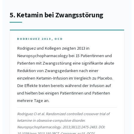
5. Ketamin bei Zwangsstörung
RODRIGUEZ 2013, OCD
Rodriguez und Kollegen zeigten 2013 in
Neuropsychopharmacology bei 15 Patientinnen und
Patienten mit Zwangsstörung eine signifikante akute
Reduktion von Zwangsgedanken nach einer
einzelnen Ketamin-Infusion im Vergleich zu Placebo.
Die Effekte traten bereits während der Infusion auf
und hielten bei einigen Patientinnen und Patienten
mehrere Tage an.
Rodriguez CI et al. Randomized controlled crossover trial of
ketamine in obsessive-compulsive disorder.
Neuropsychopharmacology. 2013;38(12):2475-2483. DOI:
10.1038/npp.2013.150 [RCT, Crossover, n=15, OCD]