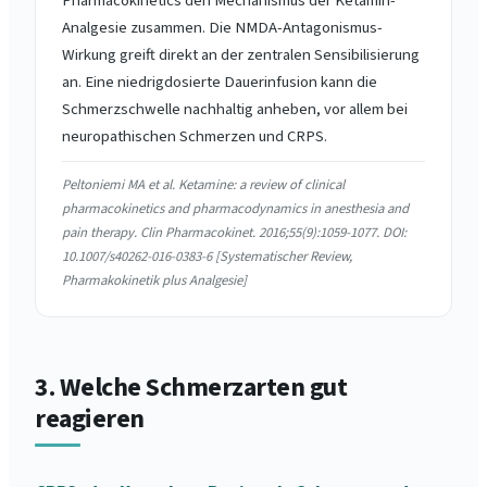
Pharmacokinetics den Mechanismus der Ketamin-
Analgesie zusammen. Die NMDA-Antagonismus-
Wirkung greift direkt an der zentralen Sensibilisierung
an. Eine niedrigdosierte Dauerinfusion kann die
Schmerzschwelle nachhaltig anheben, vor allem bei
neuropathischen Schmerzen und CRPS.
Peltoniemi MA et al. Ketamine: a review of clinical
pharmacokinetics and pharmacodynamics in anesthesia and
pain therapy. Clin Pharmacokinet. 2016;55(9):1059-1077. DOI:
10.1007/s40262-016-0383-6 [Systematischer Review,
Pharmakokinetik plus Analgesie]
3. Welche Schmerzarten gut
reagieren